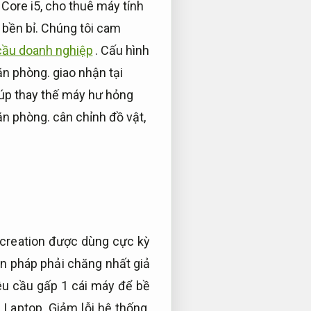
 Core i5, cho thuê máy tính
bền bỉ.
Chúng tôi cam
cầu doanh nghiệp
.
Cấu hình
ăn phòng.
giao nhận tại
úp thay thế máy hư hỏng
ăn phòng.
cân chỉnh đồ vật,
ecreation được dùng cực kỳ
ện pháp phải chăng nhất giả
u cầu gấp 1 cái máy để bề
.
Laptop.
Giảm lỗi hệ thống.