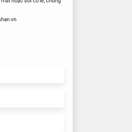
 mát hoặc bồi có lẽ, chúng
han.vn