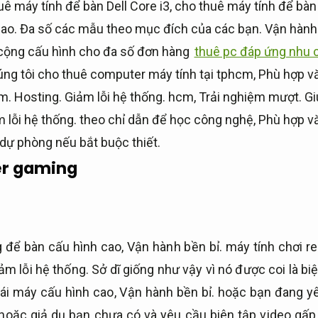
uê máy tính để bàn Dell Core i3, cho thuê máy tính để bàn
ao.
Đa số các mẫu theo mục đích của các bạn.
Vận hành 
cộng cấu hình cho đa số đơn hàng
thuê pc đáp ứng nhu 
ng tôi cho thuê computer máy tính tại tphcm,
Phù hợp v
cm.
Hosting.
Giảm lỗi hệ thống.
hcm,
Trải nghiệm mượt.
Gi
 lỗi hệ thống.
theo chỉ dẫn để học công nghệ,
Phù hợp v
 dự phòng nếu bắt buộc thiết.
er gaming
 để bàn cấu hình cao,
Vận hành bền bỉ.
máy tính chơi r
ảm lỗi hệ thống.
Sở dĩ giống như vậy vì nó được coi là bi
cái máy cấu hình cao,
Vận hành bền bỉ.
hoặc bạn đang yê
hoặc giả dụ bạn chưa có và yêu cầu biên tập video gấp