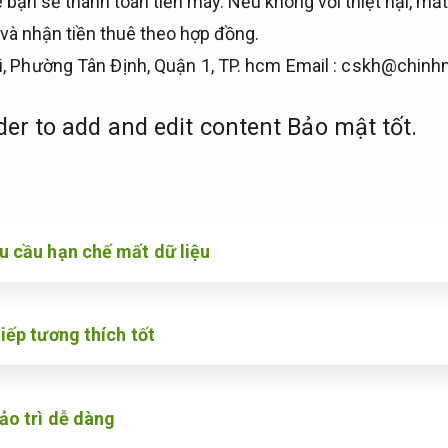
 bạn sẽ thanh toán tiền máy. Nếu không với thiệt hại, mất
ỗ và nhận tiền thuê theo hợp đồng.
, Phường Tân Định, Quận 1, TP. hcm Email :
cskh@chinhn
der to add and edit content
Bảo mật tốt.
u cầu hạn chế mất dữ liệu
iếp tương thích tốt
ảo trì dễ dàng