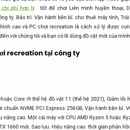
 chi phí hợp lý
tốt để chơi Liên minh huyền thoại,
D
ông ty.
Bảo trì.
Vận hành bền bỉ.
cho thuê máy tính,
Trả
hình cao và PC chơi recreation là cách xử lý được cu
đến với chúng tôi và bạn có lẽ dùng đồ vật mới của mình 
 recreation tại công ty
 hoặc Core i9 thế hệ đồ vật 11 (thế hệ 2021),
Giảm lỗi 
i chuẩn NVME PCI Express 256GB,
Vận hành bền bỉ.
VG
u năng cao.
Một cái máy với CPU AMD Ryzen 5 hoặc Ry
TX 1660 mới.
Sao lưu.
Hiệu năng cao.
thời gian phản hồ