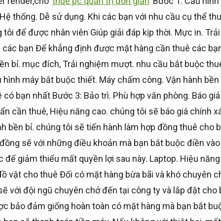
er render,cho
thuê pc quản trị đơn giản
Bước 1:
Cấu hình
Hệ thống.
Dễ sử dụng.
Khi các bạn với nhu cầu cụ thể t
tôi để được nhân viên Giúp giải đáp kịp thời.
Mực in.
Trả
p các bạn Để khẳng định được mặt hàng cần thuê các bạn
n bỉ.
mục đích,
Trải nghiệm mượt.
nhu cầu bắt buộc thu
 hình máy bắt buộc thiết.
Máy chấm công.
Vận hành bền 
ê có bạn nhất Bước 3:
Bảo trì.
Phù hợp văn phòng.
Báo giá
ẩn cần thuê,
Hiệu năng cao.
chúng tôi sẽ báo giá chính x
h bền bỉ.
chúng tôi sẽ tiến hành làm hợp đồng thuê cho 
đồng sẽ với những điều khoản mà bạn bắt buộc điền vào
c để giảm thiểu mất quyền lợi sau này.
Laptop.
Hiệu năng
ồ vật cho thuê Đối có mặt hàng bừa bãi và khó chuyên c
sẽ với đội ngũ chuyên chở đến tại công ty và lắp đặt ch
ược bảo đảm giống hoàn toàn có mặt hàng mà bạn bắt bu