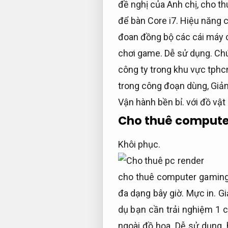
đề nghị của Anh chị, cho th
để bàn Core i7.
Hiệu năng c
đoan đồng bộ các cái máy 
chơi game.
Dễ sử dụng.
Chú
công ty trong khu vực tph
trong công đoạn dùng,
Giảm
Vận hành bền bỉ.
với đồ vật
Cho thuê comput
Khôi phục.
cho thuê computer gaming
đa dạng bây giờ.
Mực in.
Gi
dụ bạn cần trải nghiệm 1 
ngoài đồ họa,
Dễ sử dụng.