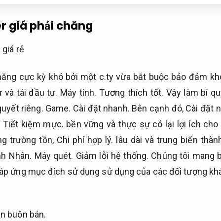
 giá phải chăng
hăng cực kỳ khó bởi một c.ty vừa bắt buộc bảo đảm kh
 và tái đầu tư.
Máy tính.
Tương thích tốt.
Vậy làm bí qu
quyết riêng.
Game.
Cài đặt nhanh.
Bên cạnh đó,
Cài đặt 
,
Tiết kiệm mực.
bền vững và thực sự có lại lợi ích cho
ng trường tồn,
Chi phí hợp lý.
lâu dài và trung biến thà
nh Nhân.
Máy quét.
Giảm lỗi hệ thống.
Chúng tôi mang b
áp ứng mục đích sử dụng sử dụng của các đối tượng kh
n buôn bán.