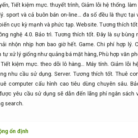
uyến,
Tiết kiệm mực.
thuyết trình,
Giảm lỗi hệ thống.
làm 
ý.
sport và cả buôn bán on-line… đa số đều là thực tại 
biến cực kỳ mạnh và phức tạp.
Website.
Tương thích tốt
công nghệ 4.0.
Bảo trì.
Tương thích tốt.
Đây là sự bùng 
hải nhộn nhịp hơn bao giờ hết.
Game.
Chi phí hợp lý.
C
h tự xử lý giống như quảng bá mặt hàng,
Phù hợp văn ph
,
Tiết kiệm mực.
theo dõi lô hàng…
Máy tính.
Giảm lỗi h
ang nhu cầu sử dụng.
Server.
Tương thích tốt.
Thuê com
thuê computer cấu hình cao tiêu dùng chuyên sâu.
Bảo
ược yêu cầu sử dụng sẽ dẫn đến lãng phí ngân sách v
g search.
ộng ổn định