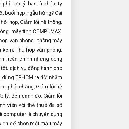
i phí hợp lý.
bạn là chủ c.ty
ột buổi họp ngẫu hứng?
Cài
 hội họp,
Giảm lỗi hệ thống.
òng.
máy tính COMPUMAX.
hợp văn phòng.
phòng máy
n kém,
Phù hợp văn phòng.
ính hoàn chỉnh nhưng dòng
tốt.
dịch vụ đồng hành cho
u dùng TPHCM ra đời nhằm
 tư phải chăng,
Giảm lỗi hệ
p lý.
Bên cạnh đó,
Giảm lỗi
nh viên với thể thuê đa số
uê computer là chuyên dụng
 kiện để chọn một mẫu máy