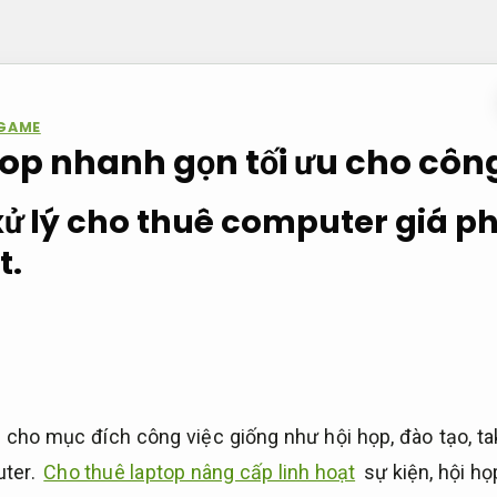
 GAME
op nhanh gọn tối ưu cho công
 xử lý cho thuê computer giá p
t.
 cho mục đích công việc giống như hội họp, đào tạo, tak
uter.
Cho thuê laptop nâng cấp linh hoạt
sự kiện, hội họ