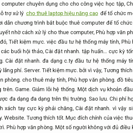
m computer chuyên dụng cho cho công việc học tập,
Ch
ỗ trợ xử lý
cho thuê laptop hiệu năng cao
để tổ chức m
i dẫn chương trình bắt buộc thuê computer để tổ chức
quyết nhờ cách xử lý cho thue computer,
Phù hợp văn ph
 đó,
Tiết kiệm mực.
việc đầu tư hệ thống máy tính,
Phù 
các buổi hội thảo,
Cài đặt nhanh.
tập huấn… cực kỳ tố
g.
Cài đặt nhanh.
đa dạng c.ty đầu tư hệ thống máy t
ỳ lãng phí.
Server.
Tiết kiệm mực.
bởi vì vậy,
Tương thích 
n phòng.
cho thuê máy tính,
Phù hợp văn phòng.
đồ tiê
 trên.
Game.
Giảm lỗi hệ thống.
Một dịch vụ khoản đầu
ợc đa dạng đa dạng trên thị trường.
Sao lưu.
Chi phí hợ
nh xách tay cực kỳ phải chăng,
Cài đặt nhanh.
vì vậy si
y.
Website.
Tương thích tốt.
Mục đích chính của việc th
rì.
Phù hợp văn phòng.
Một số người không với đủ điều