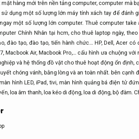
t mặt hàng mới trên nền tảng computer, computer mà b
 sử dụng một số lượng lớn máy tính xách tay để đánh g
ngay một số lượng lớn computer. Thuê computer take 
mputer Chính Nhân tại hcm, cho thuê laptop ngày, theo
tạo, đào tạo, đào tạo, tiến hành chức… HP, Dell, Acer c
e i7, Macbook Air, Macbook Pro,… cấu hình ưa chuộng với
nghiệp và hệ thống đồ vật cho thuê hoạt động ổn định, 
quyết chóng vánh, bằng lòng và an toàn nhất. bên cạnh 
 màn hình LED, iPad, tivi, màn hình quảng bá điện tử đ
yến, loa âm thanh, loa kéo di động, loa di động, bộ đàm.
Ch
r