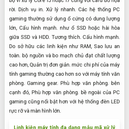
bộ vi xử lý Core I5 hoặc I7 cùng với card đồ họa
rời.
Dịch vụ in.
Xử lý nhanh.
Các hệ thống PC
gaming thường sử dụng ổ cứng có dung lượng
lớn,
Cấu hình mạnh.
như ổ SSD hoặc hài hòa
giữa SSD và HDD.
Tương thích.
Cấu hình mạnh.
Do sở hữu các linh kiện như RAM,
Sao lưu an
toàn.
bộ nguồn và bo mạch chủ đạt chất lượng
cao hơn,
Quản trị đơn giản.
mức chi phí của máy
tính gaming thường cao hơn so với máy tính văn
phòng.
Gaming gear.
Phù hợp văn phòng.
bên
cạnh đó,
Phù hợp văn phòng.
bề ngoài của PC
gaming cũng nổi bật hơn với hệ thống đèn LED
rực rỡ và màn hình lớn.
Linh kiện máy tính đa dạng mẫu mã xử lý