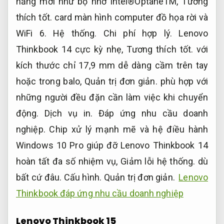
năng mới như bộ nhớ Intel®OptaneTM,
Tương
thích tốt.
card màn hình computer đồ họa rời và
WiFi 6.
Hệ thống.
Chi phí hợp lý.
Lenovo
Thinkbook 14 cực kỳ nhẹ,
Tương thích tốt.
với
kích thước chỉ 17,9 mm dễ dàng cầm trên tay
hoặc trong balo,
Quản trị đơn giản.
phù hợp với
những người đều đặn cần làm việc khi chuyển
động.
Dịch vụ in.
Đáp ứng nhu cầu doanh
nghiệp.
Chip xử lý mạnh mẽ và hệ điều hành
Windows 10 Pro giúp đỡ Lenovo Thinkbook 14
hoàn tất đa số nhiệm vụ,
Giảm lỗi hệ thống.
dù
bất cứ đâu.
Cấu hình.
Quản trị đơn giản.
Lenovo
Thinkbook đáp ứng nhu cầu doanh nghiệp
Lenovo Thinkbook 15