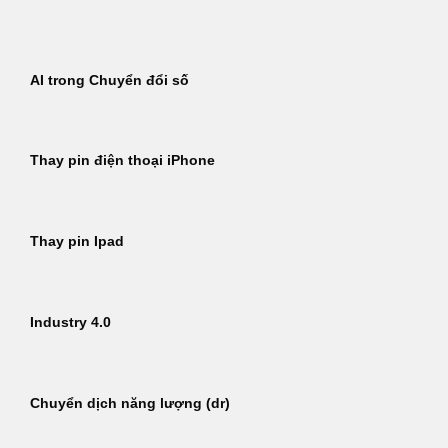
Bỏ
qua
nội
AI trong Chuyển đổi số
dung
Thay pin điện thoại iPhone
Thay pin Ipad
Industry 4.0
Chuyển dịch năng lượng (dr)