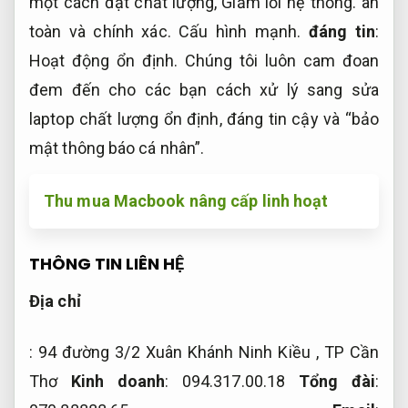
một cách đạt chất lượng,
Giảm lỗi hệ thống.
an
toàn và chính xác.
Cấu hình mạnh.
đáng tin
:
Hoạt động ổn định.
Chúng tôi luôn cam đoan
đem đến cho các bạn cách xử lý sang sửa
laptop chất lượng ổn định, đáng tin cậy và “bảo
mật thông báo cá nhân”.
Thu mua Macbook nâng cấp linh hoạt
THÔNG TIN LIÊN HỆ
Địa chỉ
: 94 đường 3/2 Xuân Khánh Ninh Kiều , TP Cần
Thơ
Kinh doanh
: 094.317.00.18
Tổng đài
: