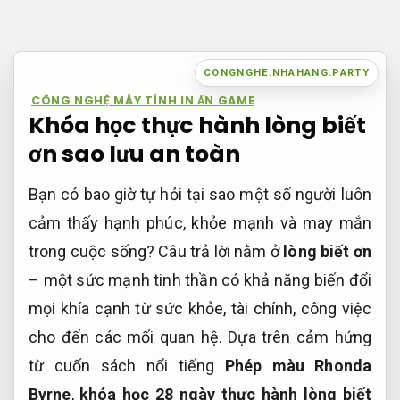
Bỏ
qua
nội
CONGNGHE.NHAHANG.PARTY
dung
CÔNG NGHỆ MÁY TÍNH IN ẤN GAME
Khóa học thực hành lòng biết
ơn sao lưu an toàn
Bạn có bao giờ tự hỏi tại sao một số người luôn
cảm thấy hạnh phúc, khỏe mạnh và may mắn
trong cuộc sống? Câu trả lời nằm ở
lòng biết ơn
– một sức mạnh tinh thần có khả năng biến đổi
mọi khía cạnh từ sức khỏe, tài chính, công việc
cho đến các mối quan hệ. Dựa trên cảm hứng
từ cuốn sách nổi tiếng
Phép màu Rhonda
Byrne
,
khóa học 28 ngày thực hành lòng biết